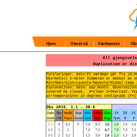
Hjem
Været nå
Værkamera
Obs