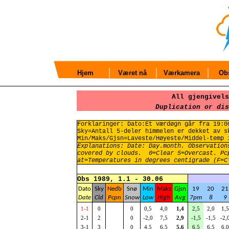
Hjem
Været nå
Værkamera
Obs