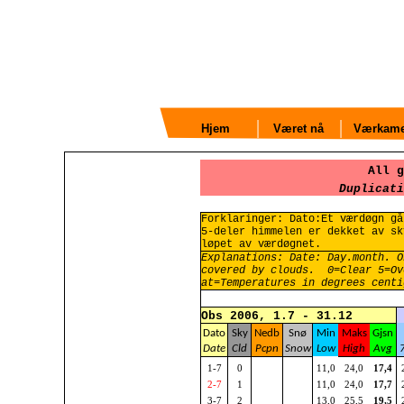
Hjem
Været nå
Værkame