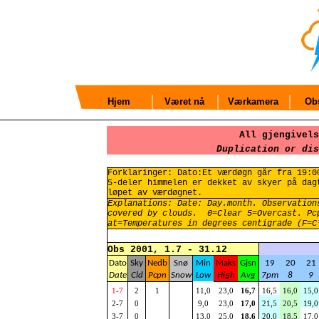
Hjem
Været nå
Værkamera
Obs