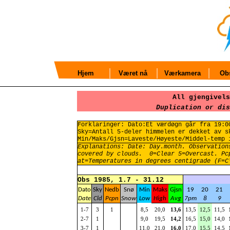
Hjem
Været nå
Værkamera
Obs