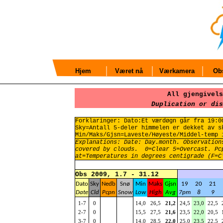
Hjem
Været nå
Værkamera
Obs