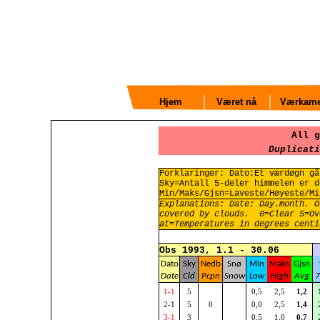
Hjem
Været nå
Værkame