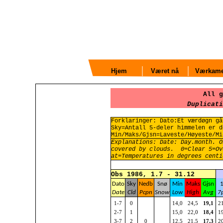
Hjem
Været nå
Værkame