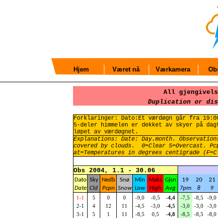
Hjem
Været nå
Værkamera
Obs