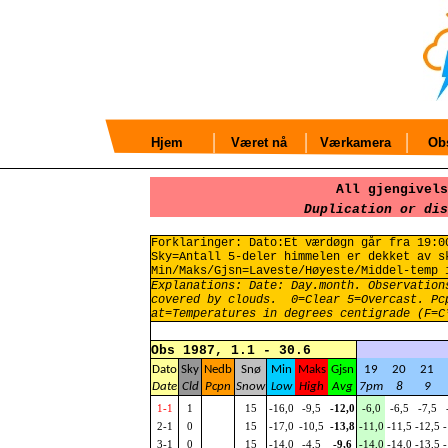
Hjem
Været nå
Værkamera
Obs