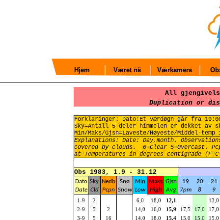
Hjem
Været nå
Værkamera
Obs